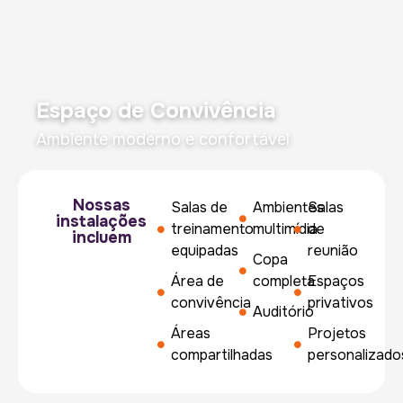
Espaço de Convivência
Ambiente moderno e confortável
Nossas
Salas de
Ambientes
Salas
instalações
treinamento
multimídia
de
incluem
equipadas
reunião
Copa
Área de
completa
Espaços
convivência
privativos
Auditório
Áreas
Projetos
compartilhadas
personalizado