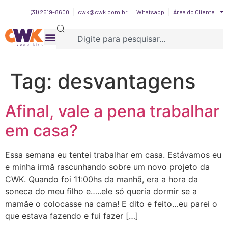
(31) 2519-8600
cwk@cwk.com.br
Whatsapp
Área do Cliente
Tag:
desvantagens
Afinal, vale a pena trabalhar
em casa?
Essa semana eu tentei trabalhar em casa. Estávamos eu
e minha irmã rascunhando sobre um novo projeto da
CWK. Quando foi 11:00hs da manhã, era a hora da
soneca do meu filho e…..ele só queria dormir se a
mamãe o colocasse na cama! E dito e feito…eu parei o
que estava fazendo e fui fazer […]