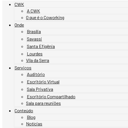
CWK
A CWK
O que é o Coworking
Onde
Brasília
Savassi
Santa Efigênia
Lourdes
Vila da Serra
Serviços
Auditório
Escritório Virtual
Sala Privativa
Escritório Compartilhado
Sala para reuniões
Conteúdo
Blog
Notícias