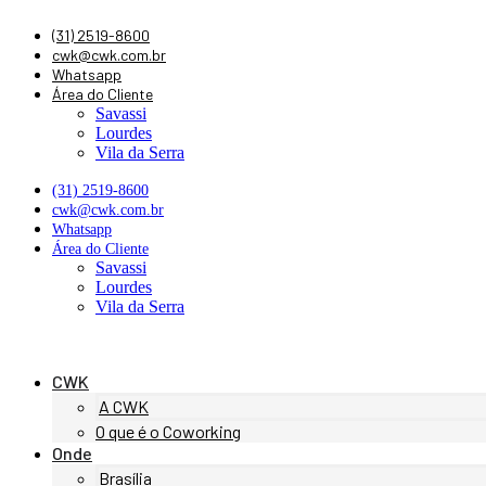
Ir
(31) 2519-8600
para
cwk@cwk.com.br
o
Whatsapp
conteúdo
Área do Cliente
Savassi
Lourdes
Vila da Serra
(31) 2519-8600
cwk@cwk.com.br
Whatsapp
Área do Cliente
Savassi
Lourdes
Vila da Serra
CWK
A CWK
O que é o Coworking
Onde
Brasília